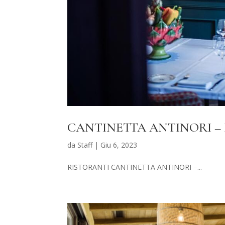
CANTINETTA ANTINORI –
da
Staff
|
Giu 6, 2023
RISTORANTI CANTINETTA ANTINORI –...